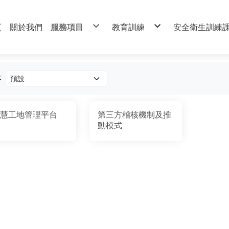
頁
關於我們
服務項目
教育訓練
安全衛生訓練
工安人員派駐
勞動法令與職場風險管理
職安工程師人
營造業第三方稽核服務
道路交通安全講習
職業安全衛生
智慧工地管理平台
無人機課程
危險性機械操
游離輻射防護教育訓練
有害作業主管
碳足跡驗證課程
特殊作業操作
法標培訓審核驗證課程
營造作業主管
中華民國華夏物業管理協會課
急救人員
序
防火管理人
危險物品運送
慧工地管理平台
第三方稽核機制及推
動模式