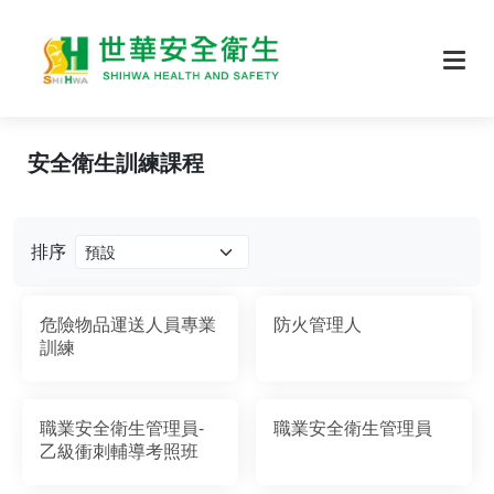
安全衛生訓練課程
排序
危險物品運送人員專業
防火管理人
訓練
職業安全衛生管理員-
職業安全衛生管理員
乙級衝刺輔導考照班