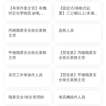
【有害作業主管】有機.
【固定式/移動式起
特定化學物質.缺氧.粉
重】三公噸以上/未滿
塵.鉛
三公噸 操作人員
丙種職業安全衛生業務
急救人員
主管
甲種職業安全衛生業務
【營造業】丙種職業安
主管
全衛生業務主管
高空工作車操作人員
【營造業】甲種職業安
全衛生業務主管
職業安全/衛生管理師
堆高機操作人員