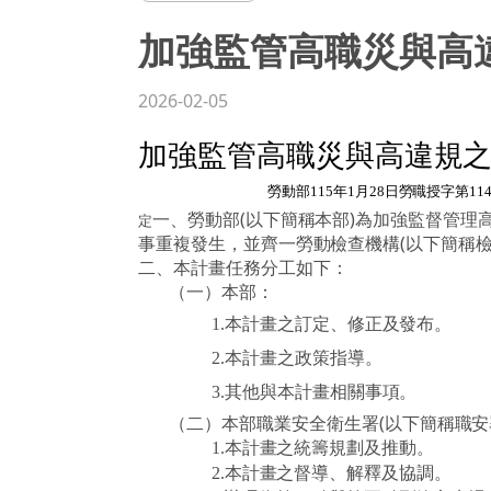
加強監管高職災與高
2026-02-05
加強監管高職災與高違規
勞動部
115
年
1
月
28
日勞職授字第
11
一、勞動部
(
以下簡稱本部
)
為加強監督管理
定
事重複發生，並齊一勞動檢查機構
(
以下簡稱
二、本計畫任務分工如下：
（一）
本部：
本計畫之訂定、修正及發布。
1.
本計畫之政策指導。
2.
其他與本計畫相關事項。
3.
（二）
本部職業安全衛生署
(
以下簡稱職安
本計畫之統籌規劃及推動。
1.
本計畫之督導、解釋及協調。
2.