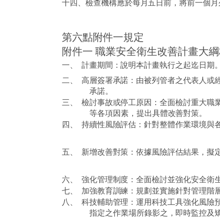
十四、
檢查機構應於每月五日前，將前一個月
第六點附件一規定
附件一
職業安全衛生改善計畫大綱
一、
計畫期間：說明本計畫執行之起迄日期
二、
高層簽署承諾：由被列管者之代表人或
承諾。
三、
檢討事故或停工原因：全面檢討重大職
等各項因素，提出具體改善對策。
四、
持續性風險評估：針對整體作業環境與
五、
新增改善對策：依據風險評估結果，擬
六、
強化管理制度：全面檢討並強化安全衛
七、
加強教育訓練：規劃並實施針對管理階
八、
科技輔助管理：運用科技工具強化風險
指定之作業場所錄影之，即時監控及