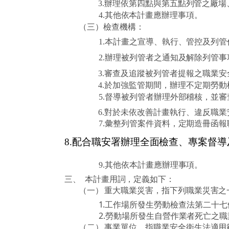
辦理依第四點與第五點列管之廠場
3.
其他依本計畫應辦理事項。
4.
（三）
檢查機構：
本計畫之宣導、執行、管控及列管
1.
辦理被列管者之通知及解除列管事
2.
審查及追蹤被列管者提報之職業安
3.
於加強監管期間，辦理不定期勞動
4.
督導被列管者辦理外部稽核，並審
5.
對於未依改善計畫執行、違反職業
6.
彙整列管案件資料，定期造冊函報
7.
8.
配合職安署辦理全面檢查、專案督導
其他依本計畫應辦理事項。
9.
三、
本計畫用詞，定義如下：
（一）
重大職業災害，指下列職業災害之
1.
工作場所發生勞動檢查法第二十七
2.
勞動場所發生自營作業者死亡之職
（二）
事業單位，指職業安全衛生法適用