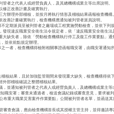
列管者之代表人或經營負責人，及其總機構或業主等出席說明。
以修正改善計畫及確實執行。
三方辦理外部稽核，並按月將執行情形及稽核結果函報檢查機構
依改善計畫確實執行，檢查機構應通知被列管者派員說明。
得不定期派員至被列管者之廠場或工程實施勞動檢查，並依下列
，發現違反職業安全衛生法令規定者，依「違反職業安全衛生法
重大缺失者，除依「勞動檢查機構執行停工及復工作業要點」通
議，並依前點規定辦理。
事之一者，檢查機構得檢附相關事證函報職安署，由職安署通知
及稽核結果，且於加強監管期間未發現重大缺失，檢查機構得依
經外部稽核確認之整體稽核結果。
議，並通知被列管者之代表人或經營負責人，及總機構或業主等
副知職安署；審查未通過者，檢送會議紀錄或審查意見，要求被
公布重大職業災害案件作業要點」公開被列管者名單，並函送其
管審查會議，應由檢查機構首長或其授權主管主持，並得邀請專