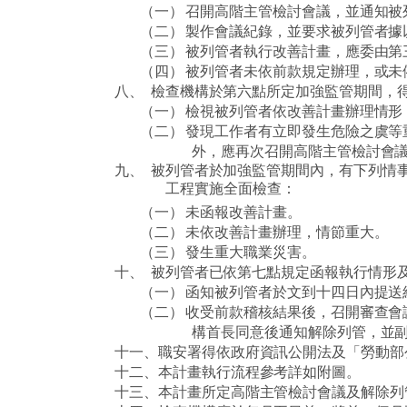
（一）
召開高階主管檢討會議，並通知被
（二）
製作會議紀錄，並要求被列管者據
（三）
被列管者執行改善計畫，應委由第
（四）
被列管者未依前款規定辦理，或未
八、
檢查機構於第六點所定加強監管期間，
（一）
檢視被列管者依改善計畫辦理情形
（二）
發現工作者有立即發生危險之虞等
外，應再次召開高階主管檢討會
九、
被列管者於加強監管期間內，有下列情
工程實施全面檢查：
（一）
未函報改善計畫。
（二）
未依改善計畫辦理，情節重大。
（三）
發生重大職業災害。
十、
被列管者已依第七點規定函報執行情形
（一）
函知被列管者於文到十四日內提送
（二）
收受前款稽核結果後，召開審查會
構首長同意後通知解除列管，並
十一、
職安署得依政府資訊公開法及「勞動部
十二、
本計畫執行流程參考詳如附圖。
十三、
本計畫所定高階主管檢討會議及解除列