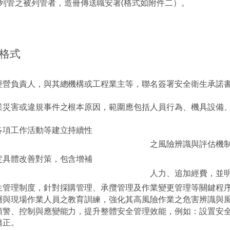
列管之被列管者，造冊傳送職安署
(
格式如附件二）。
格式
。
經營負責人，與其總機構或工程業主等，聯名簽署安全衛生承諾
業災害或違規事件之根本原因，範圍應包括人員行為、機具設備
各項工作活動等建立持續性
之風險辨識與評估機
定具體改善對策，包含增補
人力、追加經費，並
生管理制度，針對採購管理、承攬管理及作業變更管理等關鍵程
層與現場作業人員之教育訓練，強化其高風險作業之危害辨識與
預警、控制與應變能力，提升整體安全管理效能，例如：設置安
矯正。