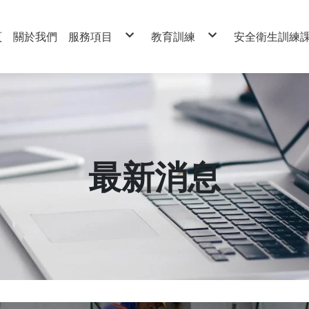
頁
關於我們
服務項目
教育訓練
安全衛生訓練
工安人員派駐
勞動法令與職場風險管理
職安工程師人
營造業第三方稽核服務
道路交通安全講習
職業安全衛生
智慧工地管理平台
無人機課程
危險性機械操
游離輻射防護教育訓練
有害作業主管
碳足跡驗證課程
特殊作業操作
法標培訓審核驗證課程
營造作業主管
中華民國華夏物業管理協會課
急救人員
防火管理人
危險物品運送
最新消息