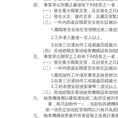
四、
事業單位所屬之廠場有下列情形之一者
（一）
發生重大職業災害，且自發生之日
（二）
發生火災、爆炸災害，且屬災害緊
（三）
一年內因違反職業安全衛生設施法
1.
屬職業安全衛生管理辦法第二條規
2.
工作者人數達一百人以上。
3.
自第三次通知停工或裁處罰鍰處分
（四）
其他經職安署或檢查機構認有加強
五、
事業單位辦理之工程有下列情形之一者
（一）
發生重大職業災害，且自發生之日
（二）
一年內因違反職業安全衛生設施法
1.
屬危險性工作場所審查及檢查辦法
2.
自第三次通知停工或裁處罰鍰處分
3.
工程承攬金額達新臺幣二億元以上
（三）
其他經職安署或檢查機構認有加強
六、
檢查機構應以書面通知前二點所定被列
畫，格式如附件一），並副知其總機
第一項所定加強監管期間以六個月為原
七、
檢查機構收受被列管者提報之改善計畫