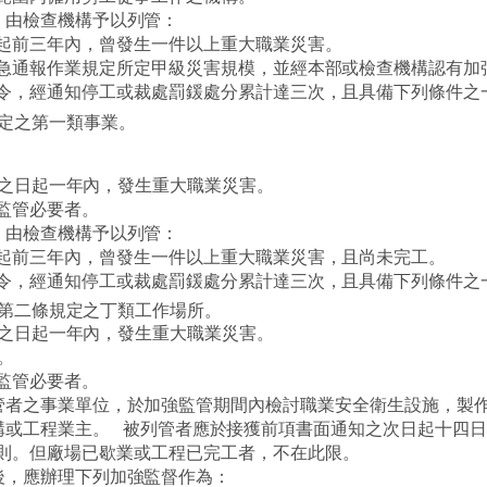
，由檢查機構予以列管：
起前三年內，曾發生一件以上重大職業災害。
急通報作業規定所定甲級災害規模，並經本部或檢查機構認有加
令，經通知停工或裁處罰鍰處分累計達三次，且具備下列條件之
定之第一類事業。
之日起一年內，發生重大職業災害。
監管必要者。
，由檢查機構予以列管：
起前三年內，曾發生一件以上重大職業災害，且尚未完工。
令，經通知停工或裁處罰鍰處分累計達三次，且具備下列條件之
第二條規定之丁類工作場所。
之日起一年內，發生重大職業災害。
。
監管必要者。
管者之事業單位，於加強監管期間內檢討職業安全衛生設施，製
構或工程業主。
被列管者應於接獲前項書面通知之次日起十四日
則。但廠場已歇業或工程已完工者，不在此限。
後，應辦理下列加強監督作為：