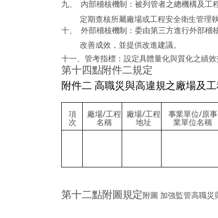
九、
內部稽核機制：被列管者之總機構及工
定期查核所屬廠場或工程安全衛生管理
十、
外部稽核機制：委由第三方進行外部稽
改善成效，並提供改進建議。
十一、
管考指標：設定具體量化與質化之績效
第十四點附件二規定
附件二 高職災與高違規之廠場及
項
廠場
/
工程
廠場
/
工程
事業單位
/
原事
次
名稱
地址
業單位名稱
第十二點附圖規定
附圖 加強監管高職