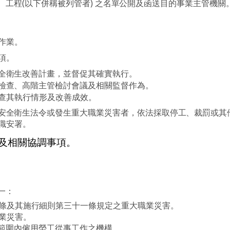
、工程
(
以下併稱被列管者
)
之名單公開及函送目的事業主管機關
作業。
項。
全衛生改善計畫，並督促其確實執行。
檢查、高階主管檢討會議及相關監督作為。
查其執行情形及改善成效。
安全衛生法令或發生重大職業災害者，依法採取停工、裁罰或其
職安署。
及相關協調事項。
一：
條及其施行細則第三十一條規定之重大職業災害。
業災害。
範圍內僱用勞工從事工作之機構。