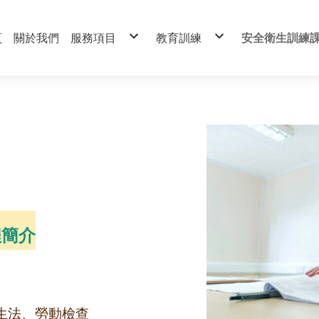
頁
關於我們
服務項目
教育訓練
安全衛生訓練
工安人員派駐
勞動法令與職場風險管理
職安工程師人
營造業第三方稽核服務
道路交通安全講習
職業安全衛生
智慧工地管理平台
無人機課程
危險性機械操
游離輻射防護教育訓練
有害作業主管
碳足跡驗證課程
特殊作業操作
法標培訓審核驗證課程
營造作業主管
中華民國華夏物業管理協會課
急救人員
防火管理人
危險物品運送
程簡介
衛生法、勞動檢查