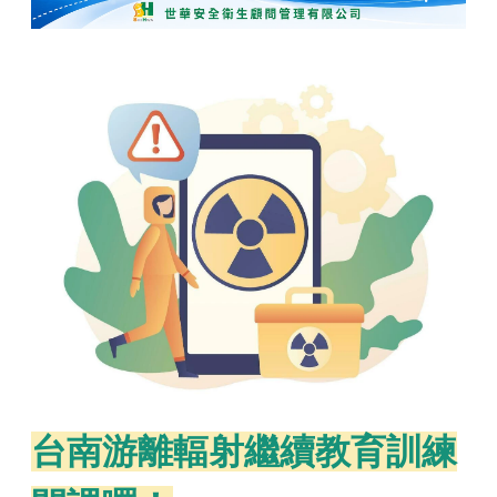
台南游離輻射繼續
教育訓練