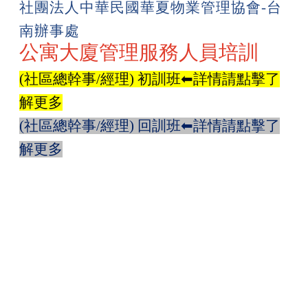
社團法人中華民國華夏物業管理協會
-
台
南辦事處
公寓大廈管理服務人員培訓
(
社區總幹事/
經
理)
初訓班
⬅
詳
情
請
點
擊
了
解
更
多
(
社區總幹事/
經
理)
回訓
班
⬅
詳
情
請
點
擊
了
解
更
多