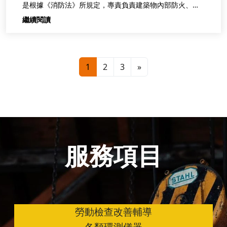
是根據《消防法》所規定，專責負責建築物內部防火、防
災
繼續閱讀
1
2
3
»
服務項目
勞動檢查改善輔導
各類環測儀器