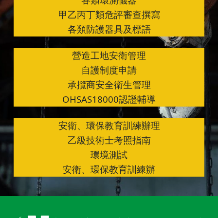
甲乙丙丁類危評審查撰寫
各類防護器具及標語
營造工地安衛管理
自護制度申請
承攬商安全衛生管理
OHSAS18000認證輔導
安衛、環保教育訓練辦理
乙級技術士考照指南
環境測試
安衛、環保教育訓練辦