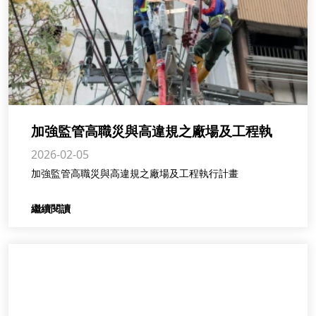
加強監管高職災與高違規之廠場及工程執
2026-02-05
行計畫
加強監管高職災與高違規之廠場及工程執行計畫
繼續閱讀