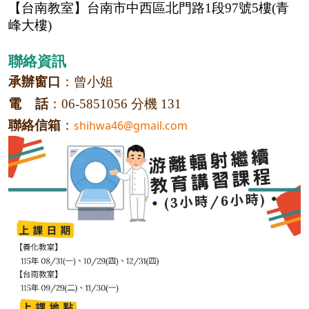
【台南教室】台南市中西區北門路
1
段
97
號
5
樓(青
峰大樓)
聯絡資訊
承辦窗口
：曾小姐
電
話
：
06-5851056
分機
131
聯絡信箱
：
shihwa46@gmail.com