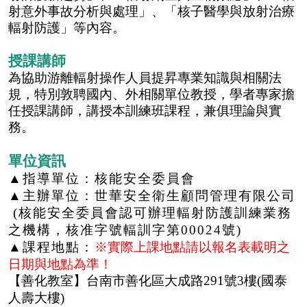
射意外事故分析與處理」、「核子醫學與放射治療
輻射防護」等內容。
授課講師
為協助游離輻射操作人員提昇專業知識與相關法
規，特別敦聘國內、外相關單位教授，學者專家擔
任授課講師，講授本訓練班課程，兼俱理論與實
務。
單位資訊
▲
指導單位：核能安全委員會
▲
主辦單位：世華安全衛生顧問管理有限公司
(
核能安全委員會認可辦理輻射防護訓練業務
之機構，核准字號輻訓字第
00024
號
)
▲
課程地點：
※實際上課地點請以報名表載明之
日期與地點為準！
【善化教室】
台南市善化區大成路291號3樓(國泰
人壽大樓)