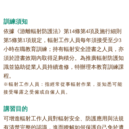
訓練須知
依據《游離輻射防護法》第
14
條第
4
項及施行細則
第
5
條第
1
項規定，輻射工作人員每年須接受至少
3
小時在職教育訓練；持有輻射安全證書之人員，亦
須於證書效期內取得足夠積分。為推廣輻射防護知
識並協助從業人員持續進修，特辦理本教育訓練課
程。
※
輻射工作人員：指經常從事輻射作業，並知悉可能
接受曝露之受僱或自僱人員。
講習目的
可增進輻射工作人員對輻射安全、防護應用與法規
有清楚完整的認識，進而瞭解如何保護自己免於遭